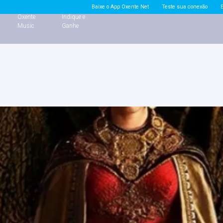
Baixe o App Oxente Net
Teste sua conexão
e
Oxente
Indique e
Music
Ganhe