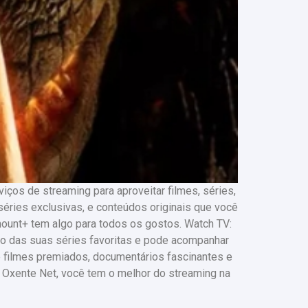
ços de streaming para aproveitar filmes, séries,
éries exclusivas, e conteúdos originais que você
ount+ tem algo para todos os gostos. Watch TV:
o das suas séries favoritas e pode acompanhar
e filmes premiados, documentários fascinantes e
om Oxente Net, você tem o melhor do streaming na