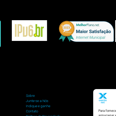
Sobre
R. Abdias Nev
Junte-se a Nós
Aldeia - São
Indique e ganhe
64770-000 - Br
Para fornec
Contato
armazenar e