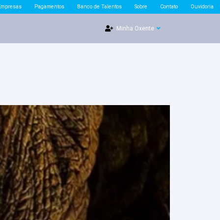
Empresas
Pagamentos
Banco de Talentos
Sobre
Contato
Ouvidoria
Minha Oxente