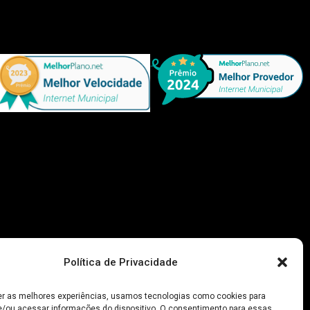
es, Nº 613 -
Política de Privacidade
 Raimundo Nonato - PI
asil.
er as melhores experiências, usamos tecnologias como cookies para
/ou acessar informações do dispositivo. O consentimento para essas