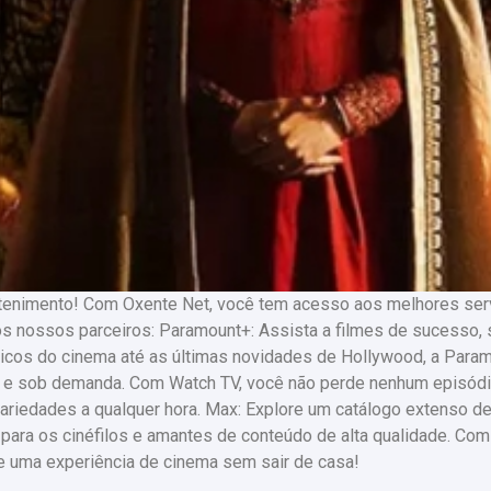
etenimento! Com Oxente Net, você tem acesso aos melhores servi
os nossos parceiros: Paramount+: Assista a filmes de sucesso, s
icos do cinema até as últimas novidades de Hollywood, a Param
o e sob demanda. Com Watch TV, você não perde nenhum episódi
 variedades a qualquer hora. Max: Explore um catálogo extenso d
al para os cinéfilos e amantes de conteúdo de alta qualidade. C
de uma experiência de cinema sem sair de casa!