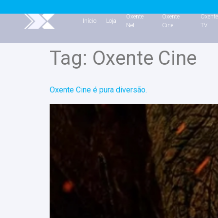
Oxente
Oxente
Oxent
Início
Loja
Net
Cine
TV
Tag:
Oxente Cine
Oxente Cine é pura diversão.