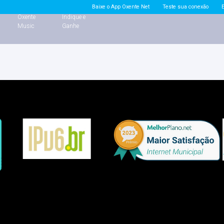
Baixe o App Oxente Net
Teste sua conexão
e
Oxente
Indique e
Music
Ganhe