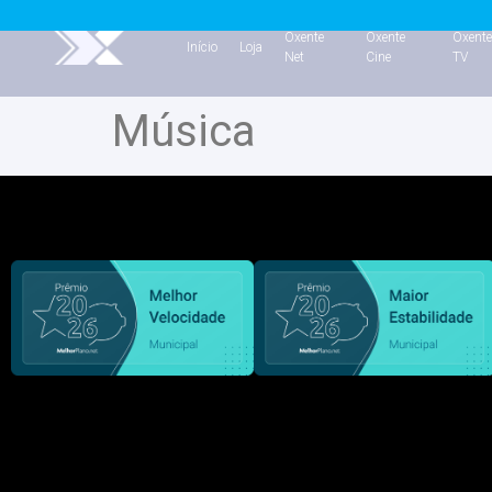
Oxente
Oxente
Oxent
Início
Loja
Net
Cine
TV
Música