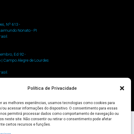
es, Nº 613 -
 Raimundo Nonato - PI
asil.
etembro, Ed 92 -
o | Campo Alegre de Lourdes
asil.
et.com
Política de Privacidade
.586/0001-80
er as melhores experiências, usamos tecnologias como cookies para
/ou acessar informações do dispositivo. O consentimento para essas
 nos permitirá processar dados como comportamento de navegação ou
os neste site. Não consentir ou retirar o consentimento pode afetar
te certos recursos e funções.