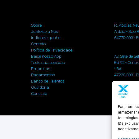
Sobre
R. Abdias Nev
Junte-se a Nós
Aldeia - São
Indique e ganhe
64770-000 - Br
Contato
Política de Privacidade
Baixe nosso App
Av. Sete de S
Teste sua conexão
Ed 92 - Centr
Empresas
- BA
Pagamentos
47220-000 - Br
Banco de Talentos
Ouvidoria
sac@oxenten
Contrato
CNPJ: 19.725
Para fornec
armazenar e
tecnologias
IDs exclusiv
negativamen